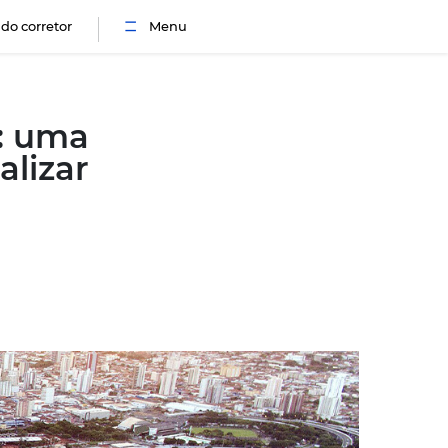
Sou cliente
Portal do corretor
Menu
 Rio Preto: uma
or para realizar
 próprio
n. de leitura