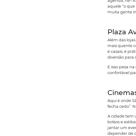
m
c
É
r
A
s
g
S
m
u
N