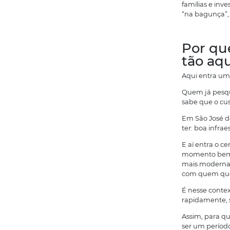
a
m
S
J
e
U
m
u
Q
n