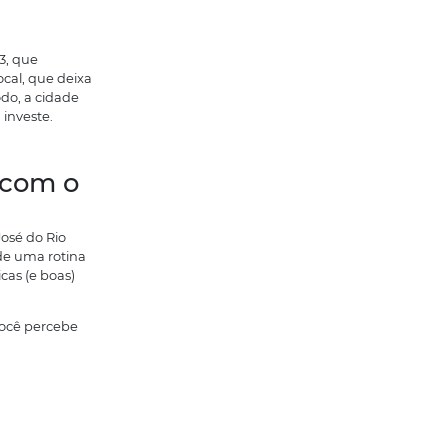
, entram nesse movimento de
orar em São José do
de é imaginar que interior
seja
sinônimo
 longe disso.
forte com várias cidades da região. E, na
uência;
morar “no caos” deles.
gton Luís (SP‑310) e BR‑153, que
 E ainda tem o aeroporto local, que deixa
dades distantes. Desse modo, a cidade