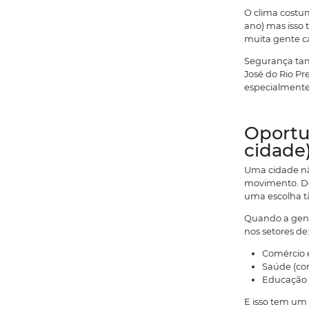
c
A
P
c
p
E
i
O