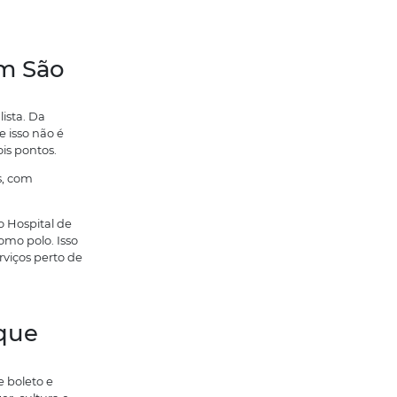
dade atrai profissionais, estudantes,
ssim, quando cresce com estrutura, não
io de Rio Preto está
 (tipo Campinas ou Ribeirão Preto)
ocamento, serviços… tudo vai empilhando.
-benefício. Isso porque, você consegue
os e ainda morar com mais conforto.
em São José do Rio Preto estão num
 residenciais trazendo uma proposta