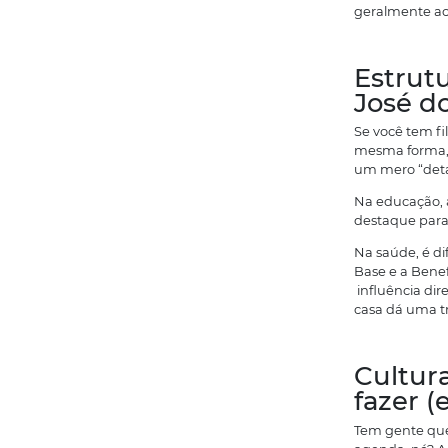
E
f
“
A
Q
s
E
t
E
m