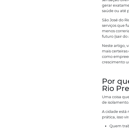
T
s
g
s
S
s
m
f
N
m