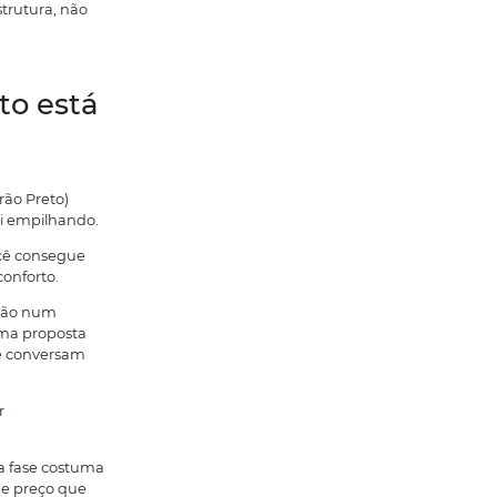
a cidade tem muita coisa ao ar livre,
idade pra viver. E, nesse ponto, São
lidade maior no dia a dia,
uturadas.
ente (e valorizam a
Ela precisa gerar emprego, renda e
r em São José do Rio Preto se tornou
tornar um polo econômico de verdade.
 estamos falando de um lugar com força