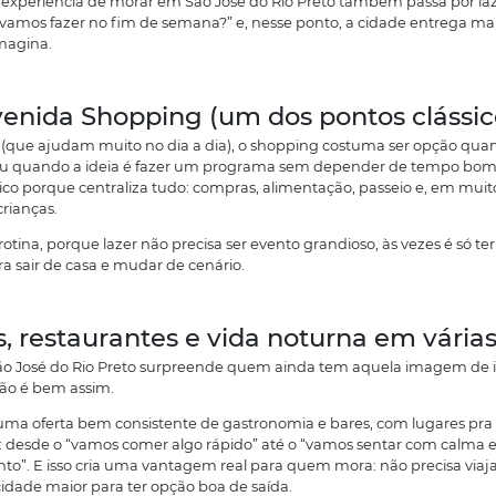
ais moderna: lazer, praticidade, plantas pensadas para 
om quem quer sair do aluguel.
 nesse contexto que aparece o
Trend Residence
, e se 
apidamente, saiba que as obras já começaram.
ssim, para quem pensa em compra com estratégia (mora
er um período valioso, porque é quando muita gente se 
eralmente acompanha a evolução da obra e a entrega.
Estrutura que atrai família
José do Rio Preto
e você tem filhos (ou pretende ter) provavelmente já col
esma forma, se você já precisou de um atendimento de s
m mero “detalhe”. São José do Rio Preto é referência reg
a educação, a cidade conta com boas escolas e institui