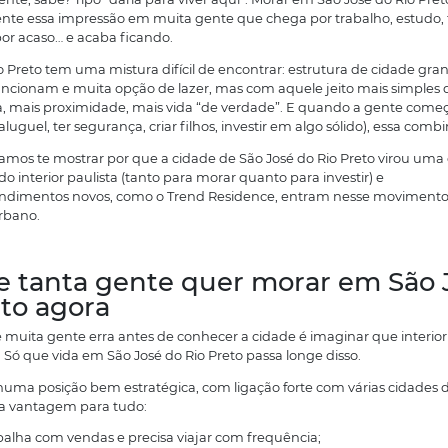
em cidade que a gente visita e pensa: “ok, legal para pa
ensação diferente, sabe? Tipo “daria para viver aqui”. M
erar exatamente essa impressão em muita gente que ch
aúde ou até por acaso… e acaba ficando.
ão José do Rio Preto tem uma mistura difícil de encontr
erviços que funcionam e muita opção de lazer, mas com aq
enos correria, mais proximidade, mais vida “de verdad
uturo (sair do aluguel, ter segurança, criar filhos, invest
este artigo, vamos te mostrar por que a cidade de São J
ais certeiras do interior paulista (tanto para morar quant