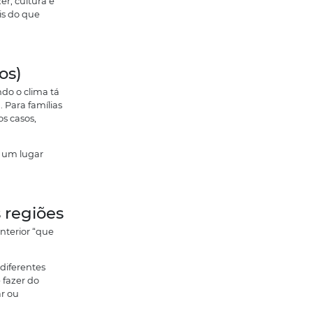
rotina real, e condições que conversam
você está querendo se mudar
dia ou investimento), essa fase costuma
posiciona antes da virada de preço que
s para morar em São
ocou educação no topo da lista. Da
aúde mais sério, sabe que isso não é
ional justamente nesses dois pontos.
ções de ensino reconhecidas, com