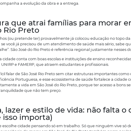
Saúde (com estrutura que atende a região toda);
Educação (universidades e formação técnica).
 isso tem um efeito direto no mercado imobiliário: se a ci
amílias e investidores, a demanda por moradia cresce. A
na bagunça”, a valorização costuma vir junto.
Por que o mercado imobiliár
tão aquecido
qui entra uma comparação inevitável.
uem já pesquisou moradia em cidades maiores do estado
abe que o custo sobe rápido: aluguel, condomínio, desl
m São José do Rio Preto, o que chama atenção é o custo
er: boa infraestrutura, opções de lazer, serviços complet
 aí entra o cenário de expansão do setor. Hoje, imóveis 
omento bem interessante, com novos empreendimentos