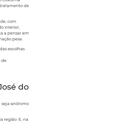
ssear”. E tem cidade que dá aquela
orar em São José do Rio Preto costuma
ega por trabalho, estudo, tratamento de
ar: estrutura de cidade grande, com
uele jeito mais simples do interior,
e”. E quando a gente começa a pensar em
ir em algo sólido), essa combinação pesa.
osé do Rio Preto virou uma das escolhas
o para investir) e