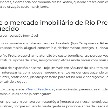
no) mas isso também influencia no estilo de vida, porque 
uita gente caminhando, correndo, vivendo.
egurança também entra na conta de quem escolhe uma c
osé do Rio Preto costuma passar uma sensação de tranqui
specialmente em bairros residenciais e regiões bem estr
Oportunidades que atraem g
cidade)
ma cidade não se sustenta só com “qualidade de vida”. 
ovimento. Desse modo, um dos motivos pelos quais mora
ma escolha tão comum nos últimos anos é a cidade se 
uando a gente fala da cidade de São José do Rio Preto,
os setores de:
Comércio e serviços (bem ativos);