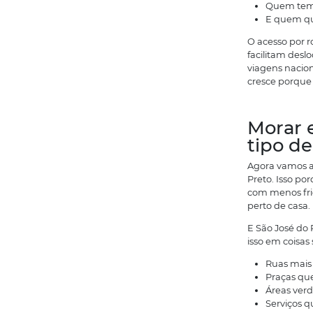
c
c
U
d
A
p
O
f
v