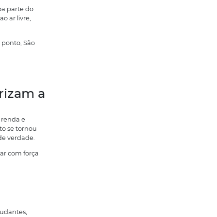
em mora quanto para quem investe.
reto é contar com o
a a vida
ualidade de vida em São José do Rio
”, no fundo, está falando de uma rotina
mais acesso a coisas básicas (e boas)
 de cidade que funciona. Você percebe
ta (dias mais quentes em boa parte do