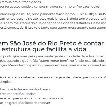
omo empreendimentos novos, como o Trend Residence
rescimento urbano.
Por que tanta gente quer m
Rio Preto agora
ma coisa que muita gente erra antes de conhecer a cida
e isolamento. Só que vida em São José do Rio Preto passa
 cidade está numa posição bem estratégica, com ligação 
rática, isso vira vantagem para tudo:
Quem trabalha com vendas e precisa viajar com freq
Quem tem família em outras cidades;
E quem quer ter acesso rápido a centros maiores sem 
 acesso por rodovias ajuda muito, principalmente Washin
acilitam deslocamentos regionais e até rotas mais longas.
iagens nacionais bem mais fáceis do que depender de ci