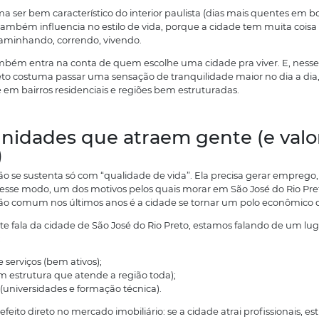
resce porque está conectada. E isso vale tanto para qu
Morar em São José do Rio P
tipo de estrutura que facilit
gora vamos ao ponto que mais pesa para muita gente: q
reto. Isso porque, quando alguém fala “quero morar bem
om menos fricção. Menos tempo perdido, menos estresse, 
erto de casa.
 São José do Rio Preto tem exatamente essas vantagens
sso em coisas simples:
Ruas mais bem cuidadas em muitos bairros;
Praças que realmente são usadas;
Áreas verdes e parques que viram parte do dia a dia;
Serviços que, no geral, são fáceis de resolver.
 clima costuma ser bem característico do interior paulis